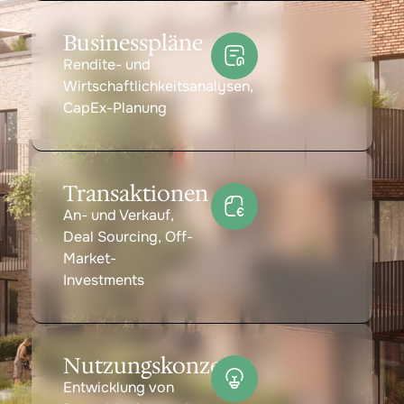
Businesspläne
Rendite- und
Wirtschaftlichkeitsanalysen,
CapEx-Planung
Transaktionen
An- und Verkauf,
Deal Sourcing, Off-
Market-
Investments
Nutzungskonzepte
Entwicklung von