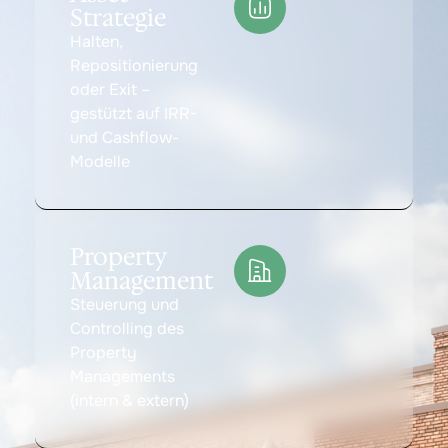
Strategie
Halten,
Repositionierung
oder Exit –
gestützt auf IRR-
und Cashflow-
Modelle
Property
Management
Steuerung und
Controlling des
Property
Managements
(intern & extern)